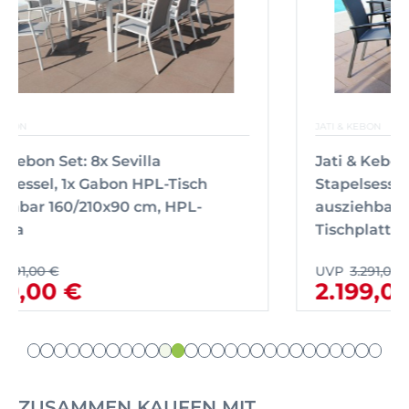
JATI & KEBON
Jati & Kebon Set: 8x Sevilla
Stapelsessel, 1x Gabon HPL-Tisch
ausziehbar 160/210x90, HPL
Tischplatte
UVP
3.291,00 €
2.199,00 €
ZUSAMMEN KAUFEN MIT