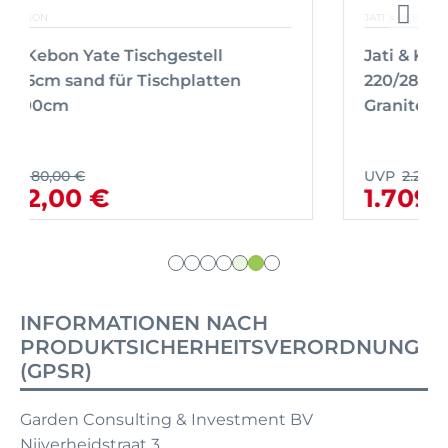
JATI & KEBON
Jati & Kebon Gabon HPL Ausziehtisch
220/280x100 cm, Tischplatte Grigio
Granite, Gestell Alu eisengra
UVP
2.299,00 €
1.709,10 €
INFORMATIONEN NACH
PRODUKTSICHERHEITSVERORDNUNG
(GPSR)
Garden Consulting & Investment BV
Nijverheidstraat 3