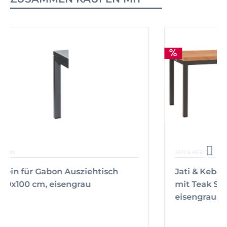
JATI & KEBON
Jati & Kebon Aluminium Bank Salerno
mit Teak Sitzfläche 200 cm, Gestell
eisengrau