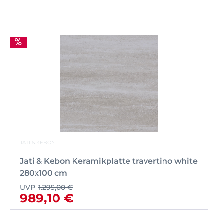
JATI & KEBON
Jati & Kebon Keramikplatte travertino white
280x100 cm
UVP
1.299,00 €
989,10 €