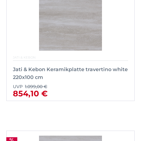
JATI & KEBON
Jati & Kebon Keramikplatte travertino white
220x100 cm
UVP
1.099,00 €
854,10 €