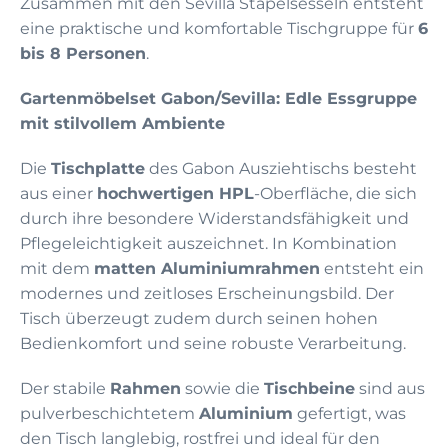
Zusammen mit den Sevilla Stapelsesseln entsteht
eine praktische und komfortable Tischgruppe für
6
bis 8 Personen
.
Gartenmöbelset Gabon/Sevilla: Edle Essgruppe
mit stilvollem Ambiente
Die
Tischplatte
des Gabon Ausziehtischs besteht
aus einer
hochwertigen HPL
-Oberfläche, die sich
durch ihre besondere Widerstandsfähigkeit und
Pflegeleichtigkeit auszeichnet. In Kombination
mit dem
matten Aluminiumrahmen
entsteht ein
modernes und zeitloses Erscheinungsbild. Der
Tisch überzeugt zudem durch seinen hohen
Bedienkomfort und seine robuste Verarbeitung.
Der stabile
Rahmen
sowie die
Tischbeine
sind aus
pulverbeschichtetem
Aluminium
gefertigt, was
den Tisch langlebig, rostfrei und ideal für den