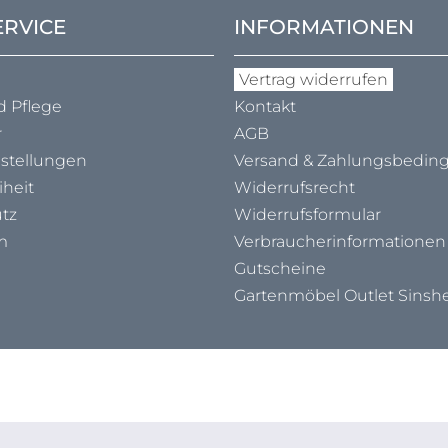
ERVICE
INFORMATIONEN
Vertrag widerrufen
d Pflege
Kontakt
r
AGB
nstellungen
Versand & Zahlungs­bedi
iheit
Widerrufsrecht
tz
Widerrufsformular
m
Verbraucher­informationen
Gutscheine
Gartenmöbel Outlet Sinsh