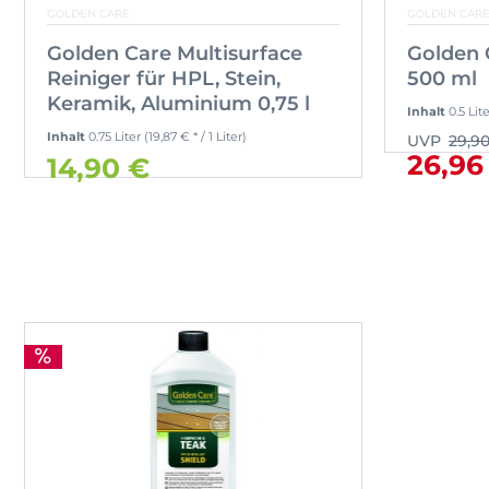
GOLDEN CARE
GOLDEN CAR
Golden Care Multisurface
Golden 
Reiniger für HPL, Stein,
500 ml
Keramik, Aluminium 0,75 l
Inhalt
0.5 Lit
Inhalt
0.75 Liter
(19,87 € * / 1 Liter)
UVP
29,9
26,96
14,90 €