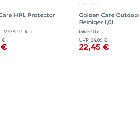
E
GOLDEN CARE
Care HPL Protector
Golden Care Outdoo
Reiniger 1,0l
er
(53,92 € * / 1 Liter)
Inhalt
1 Liter
0 €
UVP
24,89 €
 €
22,45 €