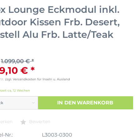
x Lounge Eckmodul inkl.
tdoor Kissen Frb. Desert,
stell Alu Frb. Latte/Teak
1.099,00 € *
9,10 € *
wSt.
zzgl. Versandkosten für Inseln u. Ausland
rzeit ca, 12 Wochen
IN DEN
WARENKORB
erken
Bewerten
l-Nr.:
L3003-0300