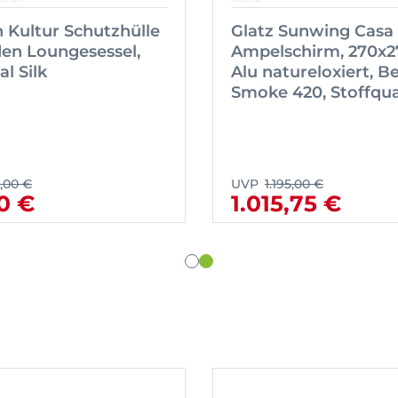
 Kultur Schutzhülle
Glatz Sunwing Casa
den Loungesessel,
Ampelschirm, 270x2
al Silk
Alu natureloxiert, B
Smoke 420, Stoffqua
,00 €
UVP
1.195,00 €
0 €
1.015,75 €