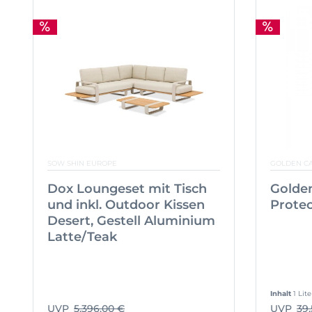
SOW SHIN EUROPE
GOLDEN C
Dox Loungeset mit Tisch
Golde
und inkl. Outdoor Kissen
Protec
Desert, Gestell Aluminium
Latte/Teak
Inhalt
1 Lite
UVP
5.396,00 €
UVP
39