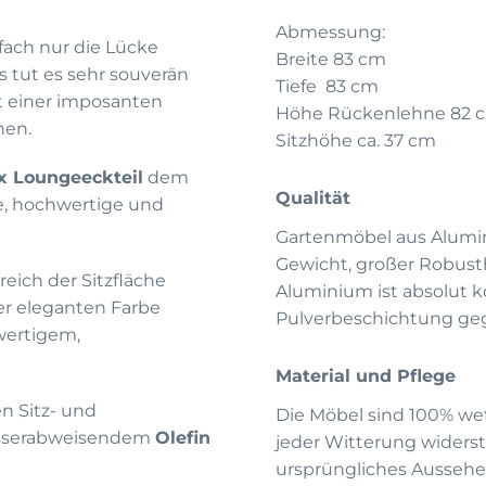
Abmessung:
nfach nur die Lücke
Breite 83 cm
 tut es sehr souverän
Tiefe 83 cm
t einer imposanten
Höhe Rückenlehne 82 
nen.
Sitzhöhe ca. 37 cm
x Loungeeckteil
dem
Qualität
e, hochwertige und
Gartenmöbel aus Alumi
Gewicht, großer Robust
eich der Sitzfläche
Aluminium ist absolut 
er eleganten Farbe
Pulverbeschichtung geg
hwertigem,
Material und Pflege
n Sitz- und
Die Möbel sind 100% wet
wasserabweisendem
Olefin
jeder Witterung widerst
ursprüngliches Aussehe