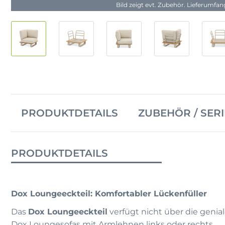
Bild zeigt evt. Zubehör. Lieferumfa
PRODUKTDETAILS
ZUBEHÖR / SERI
PRODUKTDETAILS
Dox Loungeeckteil: Komfortabler Lückenfüller
Das
Dox Loungeeckteil
verfügt nicht über die genial
Dox Loungesofas mit Armlehnen links oder rechts.