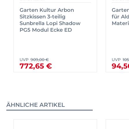
Garten Kultur Arbon
Garten
Sitzkissen 3-teilig
für Al
Sunbrella Lopi Shadow
Materi
PG5 Modul Ecke ED
UVP
909,00 €
UVP
105
772,65 €
94,5
ÄHNLICHE ARTIKEL