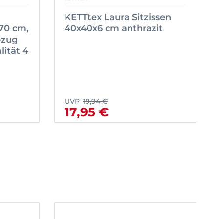
KETTtex Laura Sitzissen
70 cm,
40x40x6 cm anthrazit
ezug
lität 4
UVP
19,94 €
17,95 €