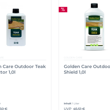
ARE
GOLDEN CARE
n Care Outdoor Teak
Golden Care Outdoo
tor 1,0l
Shield 1,0l
r
Inhalt
1 Liter
,50 €
UVP
45,51 €