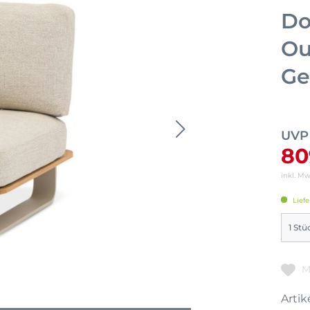
Do
Ou
Ge
UVP
80
inkl. M
Liefe
M
Artike