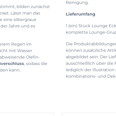
Reinigung.
estimmt, bilden zunächst
rast. Lässt man das
Lieferumfang
he eine silbergraue
1 (ein) Stück Lounge Ec
 der Jahre und es
komplette Lounge-Gru
Die Produktabbildunge
rkerem Regen im
können zusätzliche Arti
icht mit Wasser
abgebildet sein. Der Li
rabweisende Olefin-
ausschließlich über die
ßverschluss
, sodass die
lediglich der Illustrati
den kann.
Kombinations- und Deko