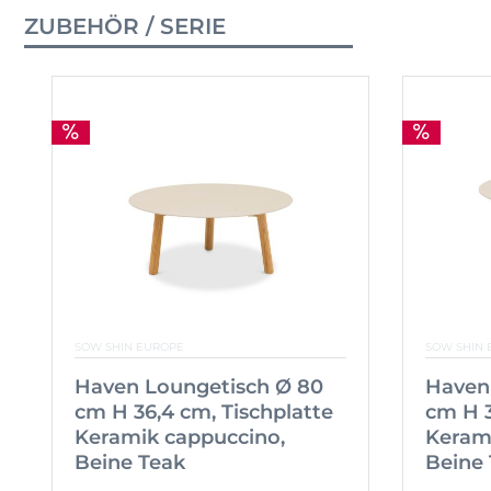
ZUBEHÖR / SERIE
SOW SHIN EUROPE
SOW SHIN 
Haven Loungetisch Ø 80
Haven
cm H 36,4 cm, Tischplatte
cm H 3
Keramik cappuccino,
Keram
Beine Teak
Beine