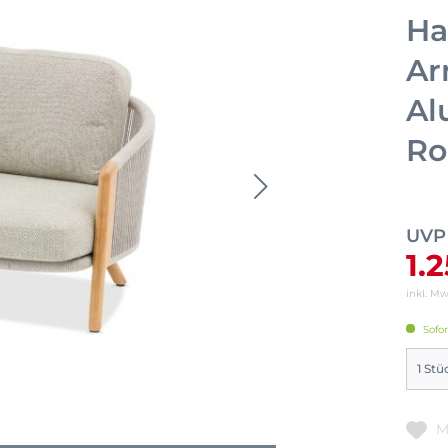
Ha
Ar
Al
Rop
UVP
1.
inkl. M
Sofor
M