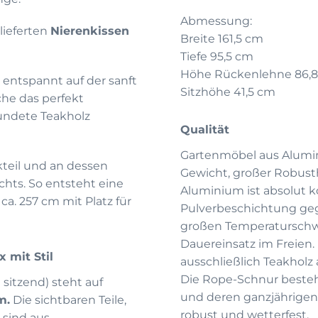
Abmessung:
lieferten
Nierenkissen
Breite 161,5 cm
Tiefe 95,5 cm
Höhe Rückenlehne 86,
 entspannt auf der sanft
Sitzhöhe 41,5 cm
he das perfekt
undete Teakholz
Qualität
Gartenmöbel aus Alumi
kteil und an dessen
Gewicht, großer Robust
hts. So entsteht eine
Aluminium ist absolut 
ca. 257 cm mit Platz für
Pulverbeschichtung geg
großen Temperaturschw
Dauereinsatz im Freien.
 mit Stil
ausschließlich Teakholz
Die Rope-Schnur besteht
 sitzend) steht auf
und deren ganzjährigen E
m.
Die sichtbaren Teile,
robust und wetterfest.
 sind aus