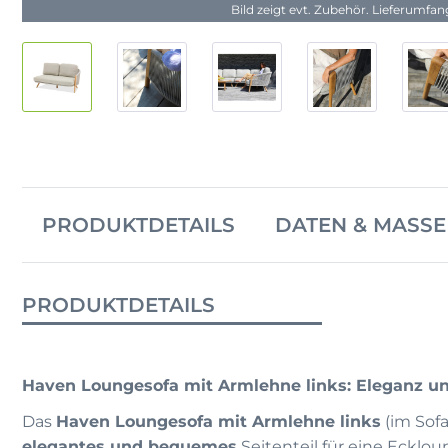
Bild zeigt evt. Zubehör. Lieferumfa
PRODUKTDETAILS
DATEN & MASSE
PRODUKTDETAILS
Haven Loungesofa mit Armlehne links: Eleganz u
Das
Haven Loungesofa mit Armlehne links
(im Sofa
elegantes und bequemes
Seitenteil für eine Ecklou