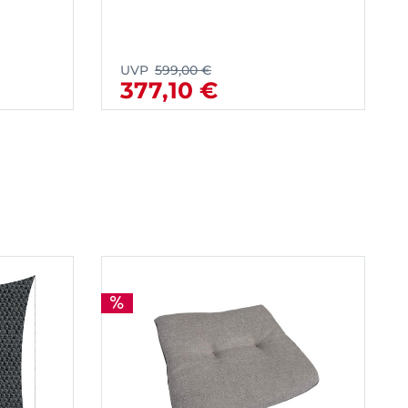
UVP
599,00 €
377,10 €