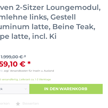
ven 2-Sitzer Loungemodul,
mlehne links, Gestell
uminum latte, Beine Teak,
e latte, incl. Ki
1.999,00 € *
259,10 € *
wSt.
zzgl. Versandkosten für Inseln u. Ausland
t versandfertig, Lieferzeit ca. 1-3 Werktage
IN DEN
WARENKORB
erken
Bewerten