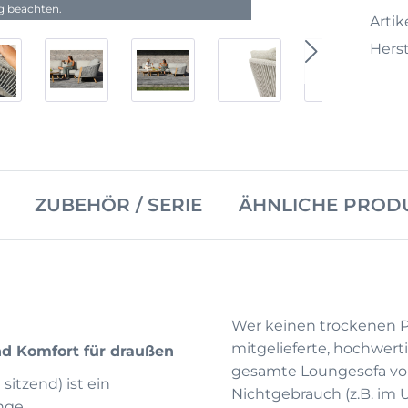
ng beachten.
Artike
Herst
ZUBEHÖR / SERIE
ÄHNLICHE PROD
Wer keinen trockenen Pl
mitgelieferte, hochwert
nd Komfort für draußen
gesamte Loungesofa vor
 sitzend) ist ein
Nichtgebrauch (z.B. im 
nge.