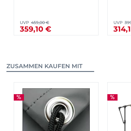
UVP
459,00 €
UVP
39
359,10 €
314,
ZUSAMMEN KAUFEN MIT