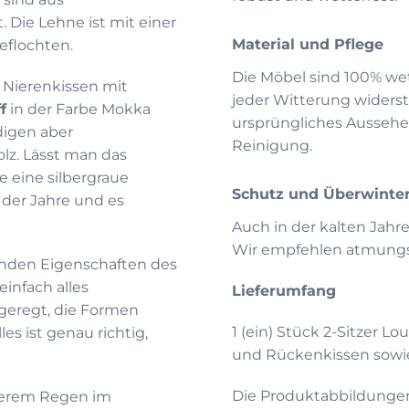
. Die Lehne ist mit einer
Material und Pflege
eflochten.
Die Möbel sind 100% wet
 Nierenkissen mit
jeder Witterung widerst
f
in der Farbe Mokka
ursprüngliches Aussehe
digen aber
Reinigung.
lz. Lässt man das
he eine silbergraue
Schutz und Überwinte
 der Jahre und es
Auch in der kalten Jahr
Wir empfehlen atmungsa
enden Eigenschaften des
 einfach alles
Lieferumfang
geregt, die Formen
1 (ein) Stück 2-Sitzer Lo
s ist genau richtig,
und Rückenkissen sowi
Die Produktabbildunge
rkerem Regen im