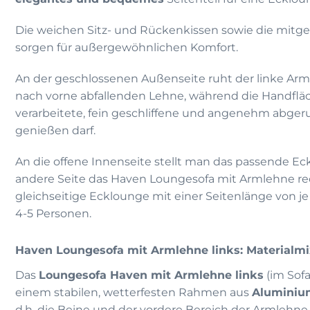
Die weichen Sitz- und Rückenkissen sowie die mitge
sorgen für außergewöhnlichen Komfort.
An der geschlossenen Außenseite ruht der linke Arm
nach vorne abfallenden Lehne, während die Handfläc
verarbeitete, fein geschliffene und angenehm abger
genießen darf.
An die offene Innenseite stellt man das passende Ec
andere Seite das Haven Loungesofa mit Armlehne rec
gleichseitige Ecklounge mit einer Seitenlänge von je 
4-5 Personen.
Haven Loungesofa mit Armlehne links: Materialmix
Das
Loungesofa Haven mit Armlehne links
(im Sofa
einem stabilen, wetterfesten Rahmen aus
Aluminiu
d.h. die Beine und der vordere Bereich der Armlehne,