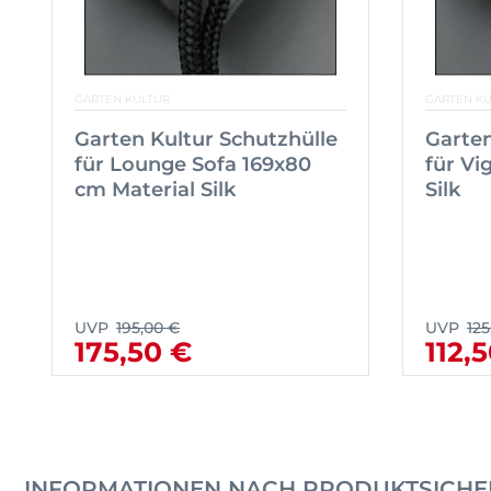
GARTEN KULTUR
GARTEN K
Garten Kultur Schutzhülle
Garten
für Lounge Sofa 169x80
für Vi
cm Material Silk
Silk
UVP
195,00 €
UVP
125
175,50 €
112,
INFORMATIONEN NACH PRODUKTSICHE