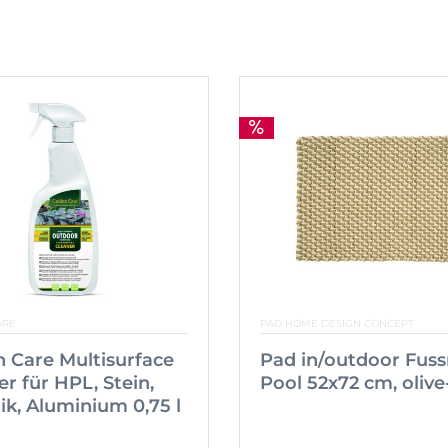
ARE
PAD HOME DESIGN CONCEPT
 Care Multisurface
Pad in/outdoor Fus
er für HPL, Stein,
Pool 52x72 cm, olive
k, Aluminium 0,75 l