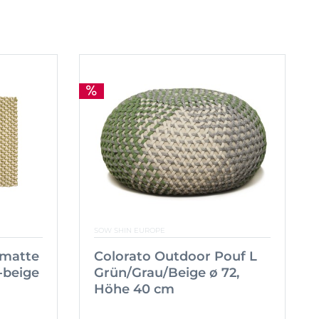
SOW SHIN EUROPE
smatte
Colorato Outdoor Pouf L
-beige
Grün/Grau/Beige ø 72,
Höhe 40 cm