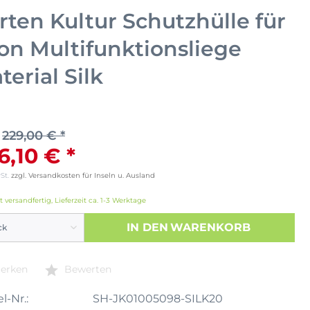
rten Kultur Schutzhülle für
on Multifunktionsliege
terial Silk
229,00 € *
6,10 € *
wSt.
zzgl. Versandkosten für Inseln u. Ausland
t versandfertig, Lieferzeit ca. 1-3 Werktage
IN DEN
WARENKORB
erken
Bewerten
l-Nr.:
SH-JK01005098-SILK20