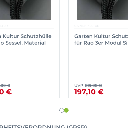
ULTUR
GARTEN KULTUR
 Kultur Schutzhülle
Garten Kultur Schut
go Sessel, Material
für Rao 3er Modul Si
,00 €
UVP
219,00 €
50 €
197,10 €
RHEITSVERORDNUNG (GPSR)