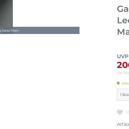
Ga
Le
Ma
ng beachten.
UVP
20
inkl. M
Sofor
M
Artike