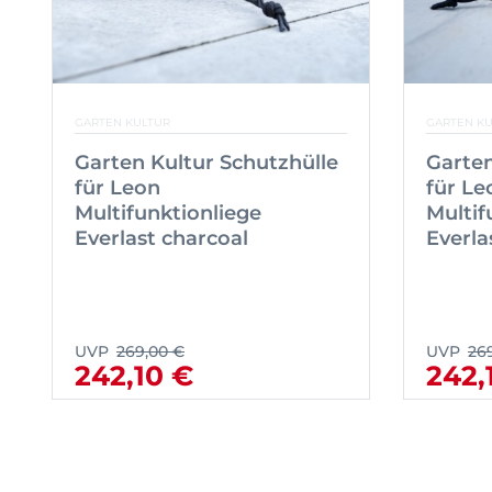
GARTEN KULTUR
GARTEN K
Garten Kultur Schutzhülle
Garten
für Leon
für Le
Multifunktionliege
Multif
Everlast charcoal
Everla
UVP
269,00 €
UVP
26
242,10 €
242,