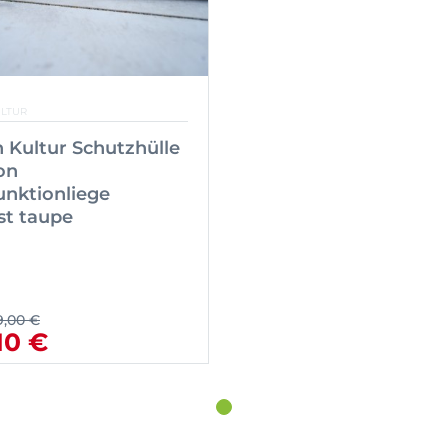
ULTUR
 Kultur Schutzhülle
on
unktionliege
st taupe
9,00 €
10 €