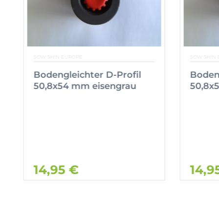
SOW SHIN EUROPE
SOW SHIN 
Bodengleichter D-Profil
Bodeng
50,8x54 mm eisengrau
50,8x
14,95 €
14,9