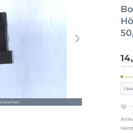
Bo
Hö
50
14
inkl. M
Sofor
ng beachten.
M
Artike
Herst