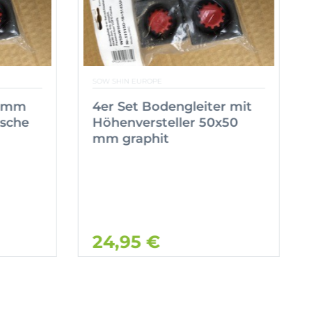
SOW SHIN EUROPE
0 mm
4er Set Bodengleiter mit
ische
Höhenversteller 50x50
mm graphit
24,95 €