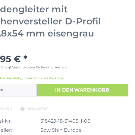
dengleiter mit
henversteller D-Profil
,8x54 mm eisengrau
,95 € *
wSt.
zzgl. Versandkosten für Inseln u. Ausland
t versandfertig, Lieferzeit ca. 1-3 Werktage
IN DEN
WARENKORB
erken
Bewerten
l-Nr.:
51542J-18-51405H-06
eller:
Sow Shin Europe