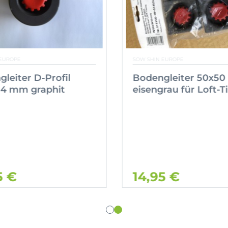
EUROPE
SOW SHIN EUROPE
leiter D-Profil
Bodengleiter 50x5
54 mm graphit
eisengrau für Loft-T
5 €
14,95 €