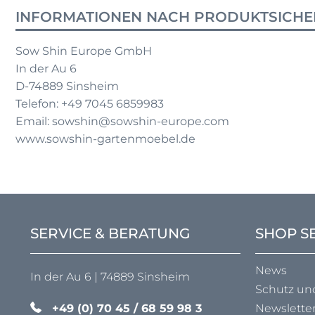
INFORMATIONEN NACH PRODUKTSICHE
Sow Shin Europe GmbH
In der Au 6
D-74889 Sinsheim
Telefon: +49 7045 6859983
Email: sowshin@sowshin-europe.com
www.sowshin-gartenmoebel.de
SERVICE & BERATUNG
SHOP S
News
In der Au 6 | 74889 Sinsheim
Schutz un
+49 (0) 70 45 / 68 59 98 3
Newslette