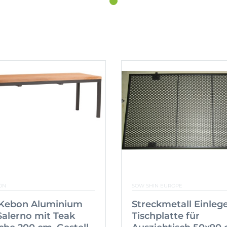
ON
SOW SHIN EUROPE
& Kebon Aluminium
Streckmetall Einleg
alerno mit Teak
Tischplatte für