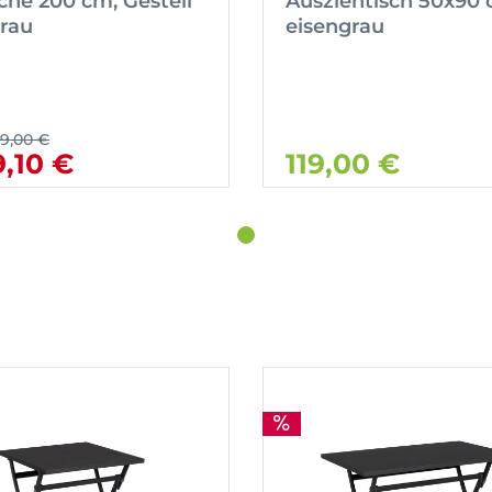
äche 200 cm, Gestell
Ausziehtisch 50x90
rau
eisengrau
99,00 €
9,10 €
119,00 €