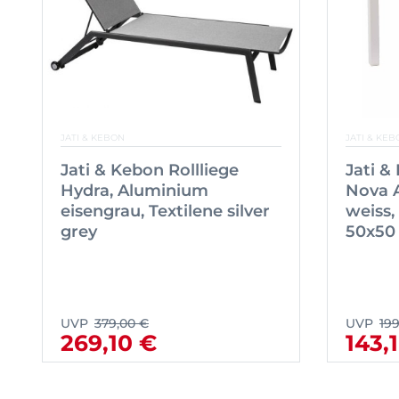
JATI & KEBON
JATI & KEB
Jati & Kebon Rollliege
Jati &
Hydra, Aluminium
Nova 
eisengrau, Textilene silver
weiss,
grey
50x50 
UVP
379,00 €
UVP
19
269,10 €
143,