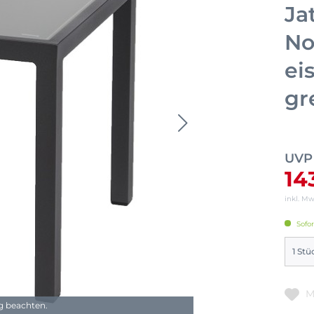
Ja
No
ei
gr
UVP
14
inkl. M
Sofor
M
ng beachten.