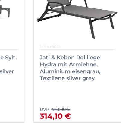
JATI & KEBON
e Sylt,
Jati & Kebon Rollliege
Hydra mit Armlehne,
silver
Aluminium eisengrau,
Textilene silver grey
UVP
449,00 €
314,10 €