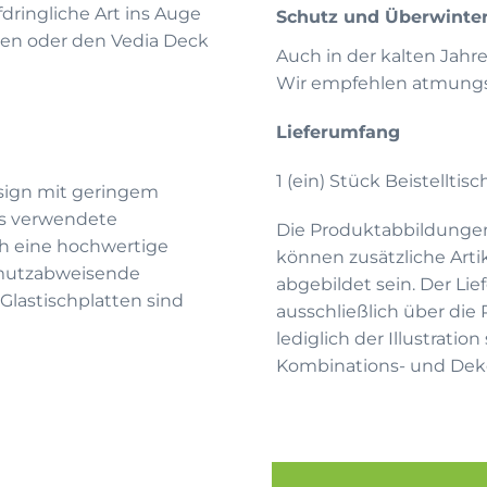
dringliche Art ins Auge
Schutz und Überwinte
gen oder den Vedia Deck
Auch in der kalten Jahr
Wir empfehlen atmungsa
Lieferumfang
1 (ein) Stück Beistelltisc
sign mit geringem
as verwendete
Die Produktabbildunge
ch eine hochwertige
können zusätzliche Arti
hmutzabweisende
abgebildet sein. Der Li
Glastischplatten sind
ausschließlich über die
lediglich der Illustrati
Kombinations- und Deko