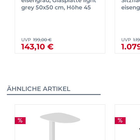
eisengrau, Glasplatte light
Sitzfl
grey 50x50 cm, Höhe 45
eiseng
UVP
199,00 €
UVP
1.1
143,10 €
1.07
ÄHNLICHE ARTIKEL