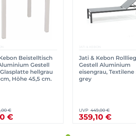
ON
JATI & KEBON
 Kebon Beistelltisch
Jati & Kebon Rolllieg
Aluminium Gestell
Gestell Aluminium
 Glasplatte hellgrau
eisengrau, Textilene 
cm, Höhe 45,5 cm.
grey
9,00 €
UVP
449,00 €
10 €
359,10 €