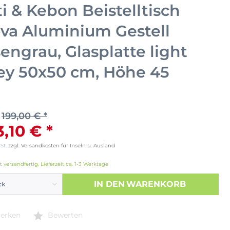
ti & Kebon Beistelltisch
va Aluminium Gestell
sengrau, Glasplatte light
ey 50x50 cm, Höhe 45
199,00 € *
3,10 € *
wSt.
zzgl. Versandkosten für Inseln u. Ausland
t versandfertig, Lieferzeit ca. 1-3 Werktage
IN DEN
WARENKORB
erken
Bewerten