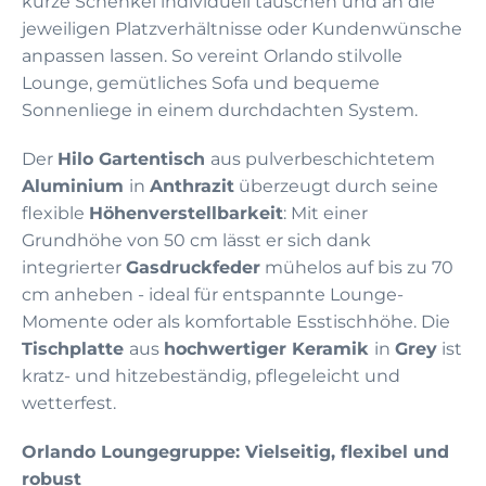
kurze Schenkel individuell tauschen und an die
jeweiligen Platzverhältnisse oder Kundenwünsche
anpassen lassen. So vereint Orlando stilvolle
Lounge, gemütliches Sofa und bequeme
Sonnenliege in einem durchdachten System.
Der
Hilo Gartentisch
aus pulverbeschichtetem
Aluminium
in
Anthrazit
überzeugt durch seine
flexible
Höhenverstellbarkeit
: Mit einer
Grundhöhe von 50 cm lässt er sich dank
integrierter
Gasdruckfeder
mühelos auf bis zu 70
cm anheben - ideal für entspannte Lounge-
Momente oder als komfortable Esstischhöhe. Die
Tischplatte
aus
hochwertiger Keramik
in
Grey
ist
kratz- und hitzebeständig, pflegeleicht und
wetterfest.
Orlando Loungegruppe: Vielseitig, flexibel und
robust