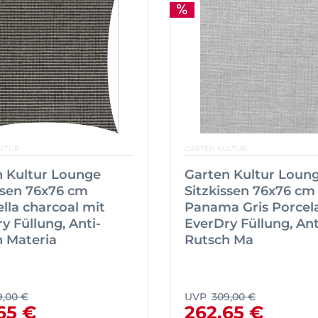
ULTUR
GARTEN KULTUR
n Kultur Lounge
Garten Kultur Loun
ssen 76x76 cm
Sitzkissen 76x76 cm
lla charcoal mit
Panama Gris Porcel
y Füllung, Anti-
EverDry Füllung, Ant
 Materia
Rutsch Ma
9,00 €
UVP
309,00 €
65 €
262,65 €