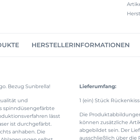
Artike
Herst
DUKTE
HERSTELLERINFORMATIONEN
igo. Bezug Sunbrella!
Lieferumfang:
Qualität und
1 (ein) Stück Rückenkis
as spinndüsengefärbte
Die Produktabbildunge
roduktionsverfahren lässt
können zusätzliche Arti
ser ist durchgefärbt.
abgebildet sein. Der Li
ichts anhaben. Die
ausschließlich über die
n Ablagerungen selbst