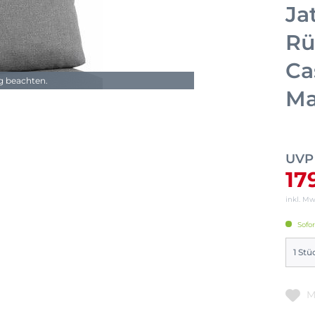
Ja
Rü
Ca
ng beachten.
Ma
UVP
17
inkl. M
Sofor
M