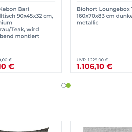
 Kebon Bari
Biohort Loungebox 
lltisch 90x45x32 cm,
160x70x83 cm dunke
nium
metallic
rau/Teak, wird
bend montiert
9,00 €
UVP
1.229,00 €
10 €
1.106,10 €