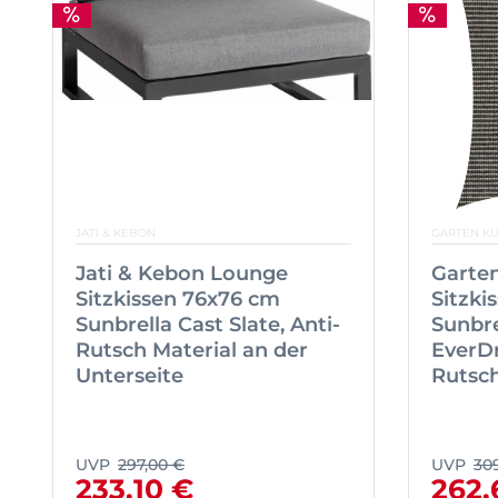
JATI & KEBON
GARTEN K
Jati & Kebon Lounge
Garte
Sitzkissen 76x76 cm
Sitzki
Sunbrella Cast Slate, Anti-
Sunbre
Rutsch Material an der
EverDr
Unterseite
Rutsch
UVP
297,00 €
UVP
30
233,10 €
262,