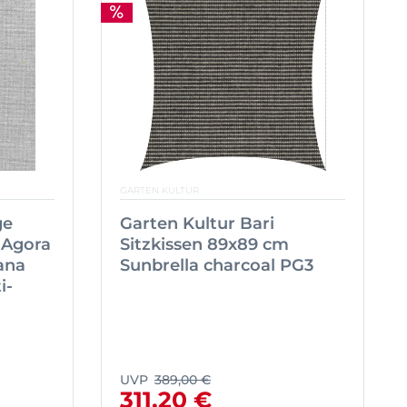
GARTEN KULTUR
ge
Garten Kultur Bari
 Agora
Sitzkissen 89x89 cm
ana
Sunbrella charcoal PG3
i-
UVP
389,00 €
311,20 €