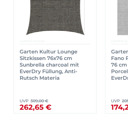
GARTEN KULTUR
GARTEN K
Garten Kultur Lounge
Garte
Sitzkissen 76x76 cm
Fano R
Sunbrella charcoal mit
76 cm
EverDry Füllung, Anti-
Porcel
Rutsch Materia
EverD
UVP
309,00 €
UVP
20
262,65 €
174,