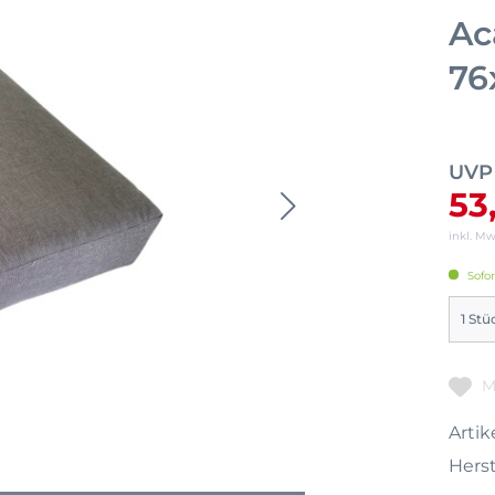
Ac
76
UVP
53
inkl. M
Sofor
M
Artike
Herst