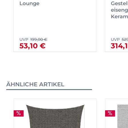
Lounge
Gestel
eiseng
Kerami
UVP
199,00 €
UVP
52
53,10 €
314,
ÄHNLICHE ARTIKEL