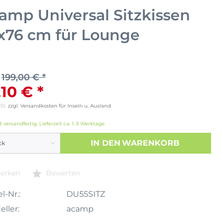
amp Universal Sitzkissen
x76 cm für Lounge
199,00 € *
,10 € *
wSt.
zzgl. Versandkosten für Inseln u. Ausland
t versandfertig, Lieferzeit ca. 1-3 Werktage
IN DEN
WARENKORB
erken
Bewerten
l-Nr.:
DU55SITZ
eller:
acamp