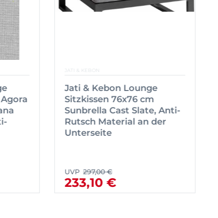
JATI & KEBON
ge
Jati & Kebon Lounge
 Agora
Sitzkissen 76x76 cm
ana
Sunbrella Cast Slate, Anti-
i-
Rutsch Material an der
Unterseite
UVP
297,00 €
233,10 €