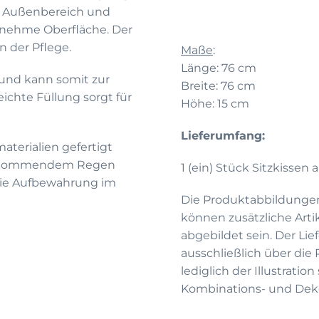
im Außenbereich und
enehme Oberfläche. Der
n der Pflege.
Maße
:
Länge: 76 cm
und kann somit zur
Breite: 76 cm
chte Füllung sorgt für
Höhe: 15 cm
Lieferumfang:
aterialien gefertigt
aufkommendem Regen
1 (ein) Stück Sitzkissen 
 die Aufbewahrung im
Die Produktabbildunge
können zusätzliche Arti
abgebildet sein. Der Li
ausschließlich über die
lediglich der Illustrati
Kombinations- und Deko