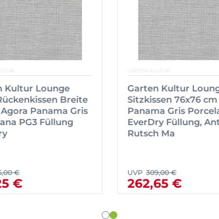
ULTUR
GARTEN KULTUR
n Kultur Lounge
Garten Kultur Loun
ückenkissen Breite
Sitzkissen 76x76 cm
 Agora Panama Gris
Panama Gris Porcel
ana PG3 Füllung
EverDry Füllung, Ant
ry
Rutsch Ma
5,00 €
UVP
309,00 €
25 €
262,65 €