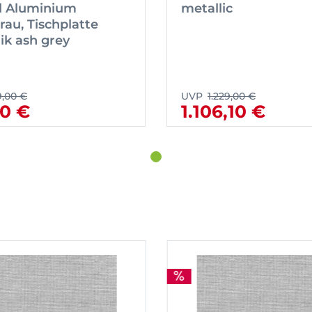
l Aluminium
metallic
rau, Tischplatte
k ash grey
9,00 €
UVP
1.229,00 €
10 €
1.106,10 €