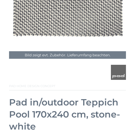
Bild zeigt evt. Zubehör. Lieferumfang beachten.
PAD HOME DESIGN CONCEPT
Pad in/outdoor Teppich
Pool 170x240 cm, stone-
white