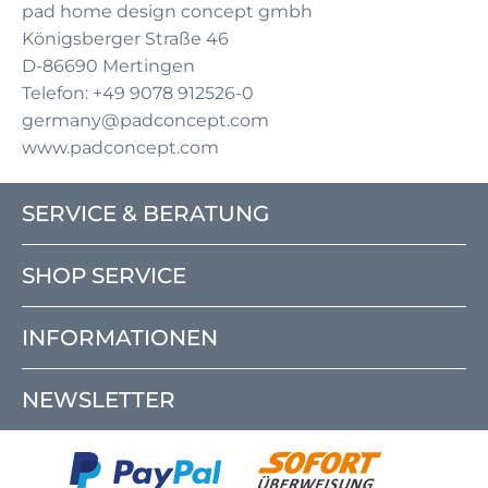
pad home design concept gmbh
Königsberger Straße 46
D-86690 Mertingen
Telefon: +49 9078 912526-0
germany@padconcept.com
www.padconcept.com
SERVICE & BERATUNG
SHOP SERVICE
INFORMATIONEN
NEWSLETTER