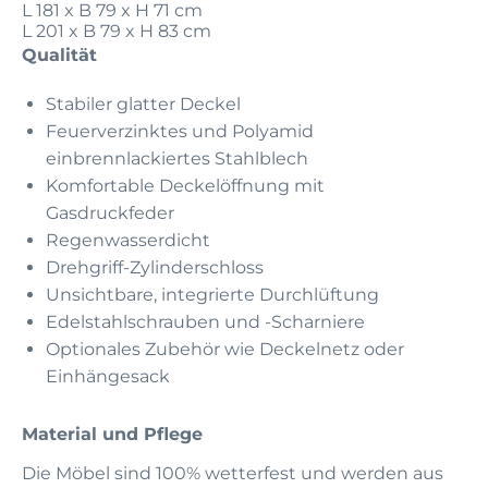
L 181 x B 79 x H 71 cm
L 201 x B 79 x H 83 cm
Qualität
Stabiler glatter Deckel
Feuerverzinktes und Polyamid
einbrennlackiertes Stahlblech
Komfortable Deckelöffnung mit
Gasdruckfeder
Regenwasserdicht
Drehgriff-Zylinderschloss
Unsichtbare, integrierte Durchlüftung
Edelstahlschrauben und -Scharniere
Optionales Zubehör wie Deckelnetz oder
Einhängesack
Material und Pflege
Die Möbel sind 100% wetterfest und werden aus