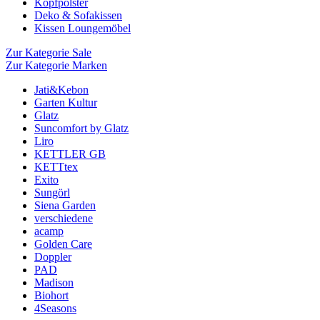
Kopfpolster
Deko & Sofakissen
Kissen Loungemöbel
Zur Kategorie Sale
Zur Kategorie Marken
Jati&Kebon
Garten Kultur
Glatz
Suncomfort by Glatz
Liro
KETTLER GB
KETTtex
Exito
Sungörl
Siena Garden
verschiedene
acamp
Golden Care
Doppler
PAD
Madison
Biohort
4Seasons