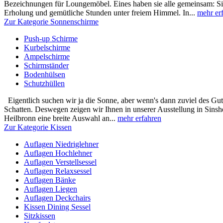
Bezeichnungen für Loungemöbel. Eines haben sie alle gemeinsam: S
Erholung und gemütliche Stunden unter freiem Himmel. In...
mehr er
Zur Kategorie Sonnenschirme
Push-up Schirme
Kurbelschirme
Ampelschirme
Schirmständer
Bodenhülsen
Schutzhüllen
Eigentlich suchen wir ja die Sonne, aber wenn's dann zuviel des Gut
Schatten. Deswegen zeigen wir Ihnen in unserer Ausstellung in Sins
Heilbronn eine breite Auswahl an...
mehr erfahren
Zur Kategorie Kissen
Auflagen Niedriglehner
Auflagen Hochlehner
Auflagen Verstellsessel
Auflagen Relaxsessel
Auflagen Bänke
Auflagen Liegen
Auflagen Deckchairs
Kissen Dining Sessel
Sitzkissen