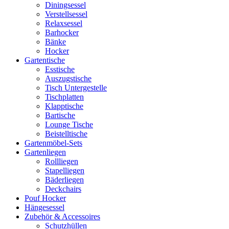
Diningsessel
Verstellsessel
Relaxsessel
Barhocker
Bänke
Hocker
Gartentische
Esstische
Auszugstische
Tisch Untergestelle
Tischplatten
Klapptische
Bartische
Lounge Tische
Beistelltische
Gartenmöbel-Sets
Gartenliegen
Rollliegen
Stapelliegen
Bäderliegen
Deckchairs
Pouf Hocker
Hängesessel
Zubehör & Accessoires
Schutzhüllen