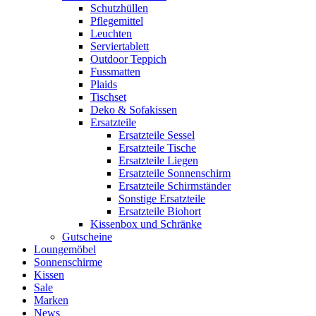
Schutzhüllen
Pflegemittel
Leuchten
Serviertablett
Outdoor Teppich
Fussmatten
Plaids
Tischset
Deko & Sofakissen
Ersatzteile
Ersatzteile Sessel
Ersatzteile Tische
Ersatzteile Liegen
Ersatzteile Sonnenschirm
Ersatzteile Schirmständer
Sonstige Ersatzteile
Ersatzteile Biohort
Kissenbox und Schränke
Gutscheine
Loungemöbel
Sonnenschirme
Kissen
Sale
Marken
News