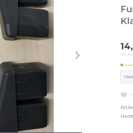
Fu
Kl
14
inkl. M
Sofor
M
Artike
Herst