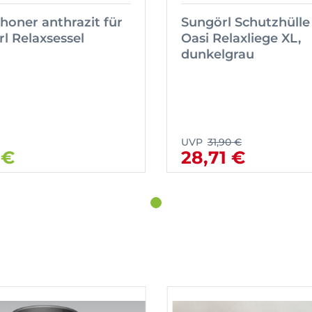
honer anthrazit für
Sungörl Schutzhülle
l Relaxsessel
Oasi Relaxliege XL,
dunkelgrau
UVP
31,90 €
 €
28,71 €