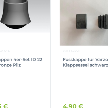
EUROPE
JATI & KEBON
ppen 4er-Set ID 22
Fusskappe für Varzo
onze Pilz
Klappsessel schwar
5 €
4,90 €