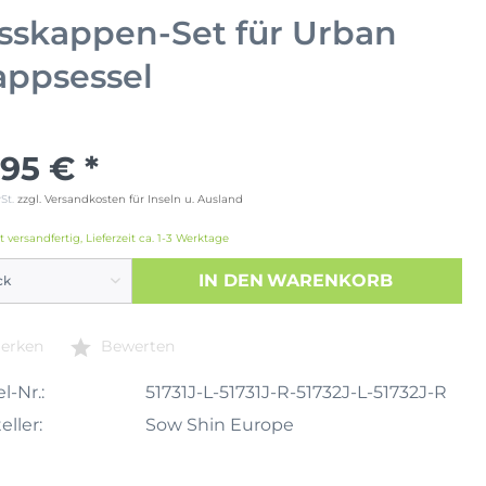
sskappen-Set für Urban
appsessel
,95 € *
wSt.
zzgl. Versandkosten für Inseln u. Ausland
t versandfertig, Lieferzeit ca. 1-3 Werktage
IN DEN
WARENKORB
erken
Bewerten
l-Nr.:
51731J-L-51731J-R-51732J-L-51732J-R
eller:
Sow Shin Europe