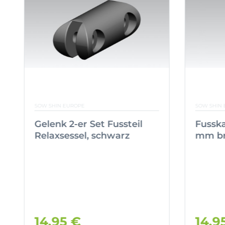
SOW SHIN EUROPE
SOW SHIN 
Gelenk 2-er Set Fussteil
Fusska
Relaxsessel, schwarz
mm br
14,95 €
14,9