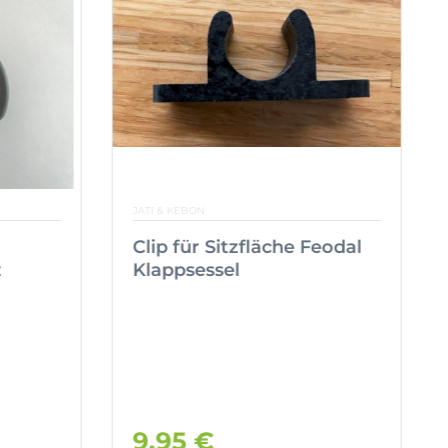
JATI & KEBON
Clip für Sitzfläche Feodal
z
Klappsessel
9,95 €