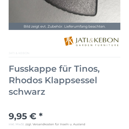
Bild zeigt evt. Zubehör. Lieferumfang beachten.
JATI & KEBON
Fusskappe für Tinos,
Rhodos Klappsessel
schwarz
9,95 € *
inkl. MwSt.
zzgl. Versandkosten für Inseln u. Ausland