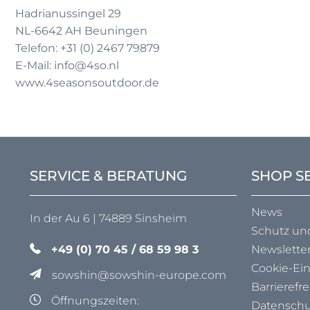
Hadrianussingel 29
NL-6642 AH Beuningen
Telefon: +31 (0) 2467 79879
E-Mail: info@4so.nl
www.4seasonsoutdoor.de
SERVICE & BERATUNG
SHOP S
News
In der Au 6 | 74889 Sinsheim
Schutz un
+49 (0) 70 45 / 68 59 98 3
Newslette
Cookie-Ei
sowshin@sowshin-europe.com
Barrierefre
Öffnungszeiten:
Datenschu