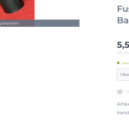
Fu
Ba
ng beachten.
5,
inkl. M
Sofor
M
Artike
Herst