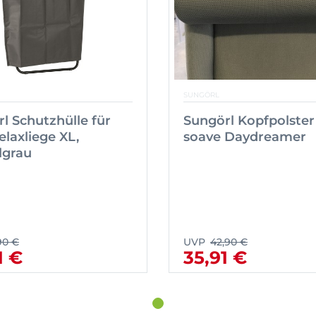
SUNGÖRL
l Schutzhülle für
Sungörl Kopfpolster
elaxliege XL,
soave Daydreamer
lgrau
90 €
UVP
42,90 €
1 €
35,91 €