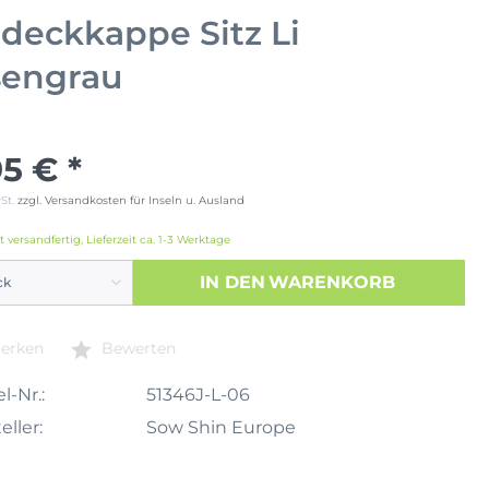
deckkappe Sitz Li
sengrau
95 € *
wSt.
zzgl. Versandkosten für Inseln u. Ausland
t versandfertig, Lieferzeit ca. 1-3 Werktage
IN DEN
WARENKORB
erken
Bewerten
l-Nr.:
51346J-L-06
eller:
Sow Shin Europe