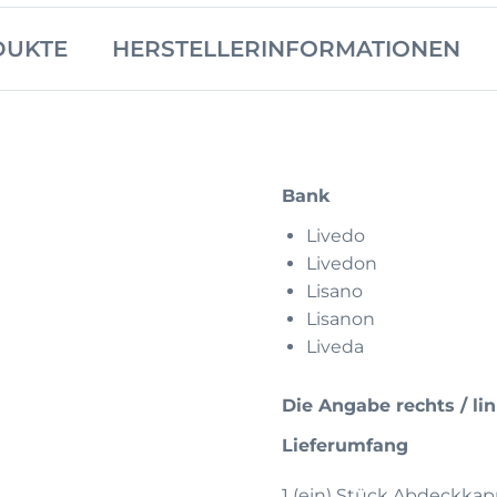
DUKTE
HERSTELLERINFORMATIONEN
Bank
Livedo
Livedon
Lisano
Lisanon
Liveda
Die Angabe rechts / li
Lieferumfang
1 (ein) Stück Abdeckka