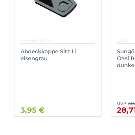
SOW SHIN EUROPE
SUNGÖRL
Abdeckkappe Sitz Li
Sungör
eisengrau
Oasi R
dunke
UVP
31,
3,95 €
28,7