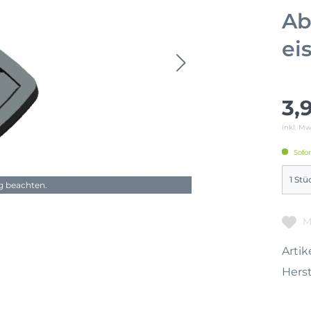
Ab
ei
3,
inkl. M
Sofor
ng beachten.
M
Artike
Herst