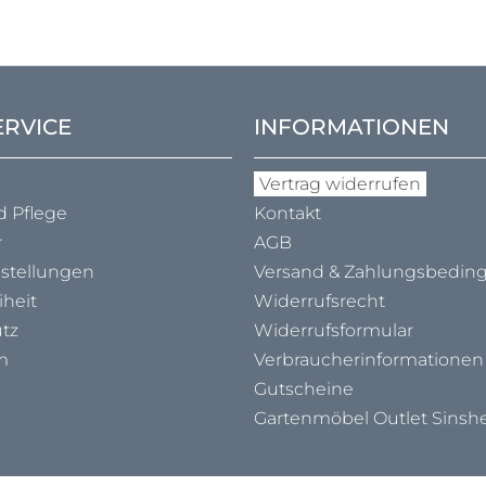
ERVICE
INFORMATIONEN
Vertrag widerrufen
d Pflege
Kontakt
r
AGB
nstellungen
Versand & Zahlungs­bedi
iheit
Widerrufsrecht
tz
Widerrufsformular
m
Verbraucher­informationen
Gutscheine
Gartenmöbel Outlet Sinsh