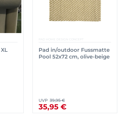
PAD HOME DESIGN CONCEPT
 XL
Pad in/outdoor Fussmatte
Pool 52x72 cm, olive-beige
UVP
39,95 €
35,95 €