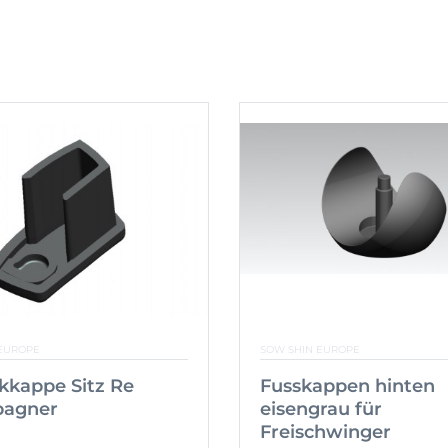
EUROPE
SOW SHIN EUROPE
kkappe Sitz Re
Fusskappen hinten
agner
eisengrau für
Freischwinger