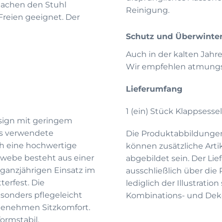
achen den Stuhl
Reinigung.
Freien geeignet. Der
Schutz und Überwinte
Auch in der kalten Jahr
Wir empfehlen atmungsa
Lieferumfang
1 (ein) Stück Klappsessel
sign mit geringem
as verwendete
Die Produktabbildunge
ch eine hochwertige
können zusätzliche Arti
webe besteht aus einer
abgebildet sein. Der Li
 ganzjährigen Einsatz im
ausschließlich über die
terfest. Die
lediglich der Illustrati
onders pflegeleicht
Kombinations- und Deko
genehmen Sitzkomfort.
ormstabil.