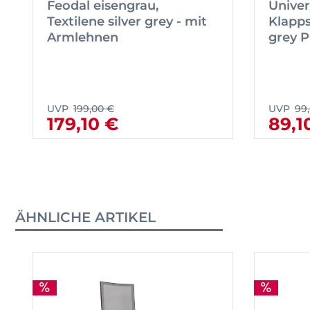
Feodal eisengrau,
Univer
Textilene silver grey - mit
Klapps
Armlehnen
grey P
UVP
199,00 €
UVP
99
179,10 €
89,1
ÄHNLICHE ARTIKEL