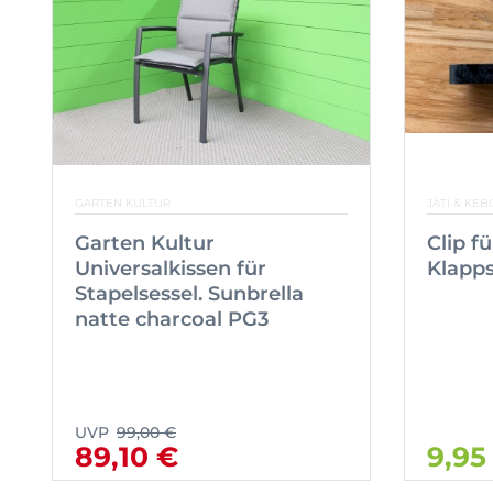
GARTEN KULTUR
JATI & KEB
Garten Kultur
Clip f
Universalkissen für
Klapps
Stapelsessel. Sunbrella
natte charcoal PG3
UVP
99,00 €
89,10 €
9,95