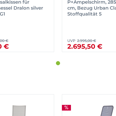
salkissen für
P+Ampelschirm, 28
essel Dralon silver
cm, Bezug Urban Cla
G1
Stoffqualität 5
,00 €
UVP
2.995,00 €
0 €
2.695,50 €