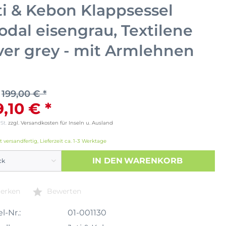
ti & Kebon Klappsessel
odal eisengrau, Textilene
lver grey - mit Armlehnen
199,00 € *
9,10 € *
wSt.
zzgl. Versandkosten für Inseln u. Ausland
t versandfertig, Lieferzeit ca. 1-3 Werktage
IN DEN
WARENKORB
erken
Bewerten
l-Nr.:
01-001130