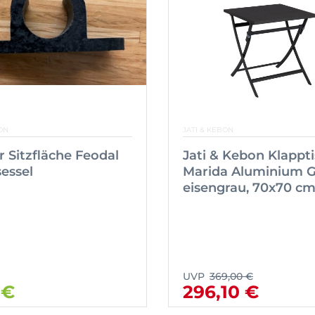
ON
JATI & KEBON
ür Sitzfläche Feodal
Jati & Kebon Klappt
essel
Marida Aluminium G
eisengrau, 70x70 c
UVP
369,00 €
 €
296,10 €