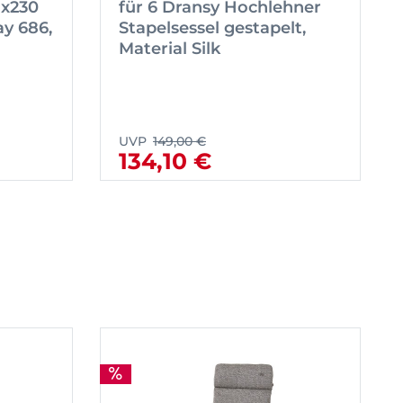
5x230
für 6 Dransy Hochlehner
y 686,
Stapelsessel gestapelt,
Material Silk
UVP
149,00 €
134,10 €