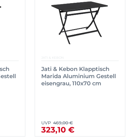
JATI & KEBON
isch
Jati & Kebon Klapptisch
estell
Marida Aluminium Gestell
m
eisengrau, 110x70 cm
UVP
469,00 €
323,10 €