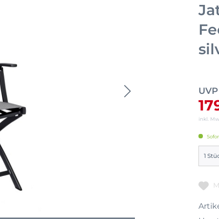
Ja
Fe
si
UVP
17
inkl. M
Sofor
M
Artike