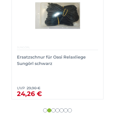
SUNGÖRL
Ersatzschnur für Oasi Relaxliege
Sungörl schwarz
UVP
29,90 €
24,26 €