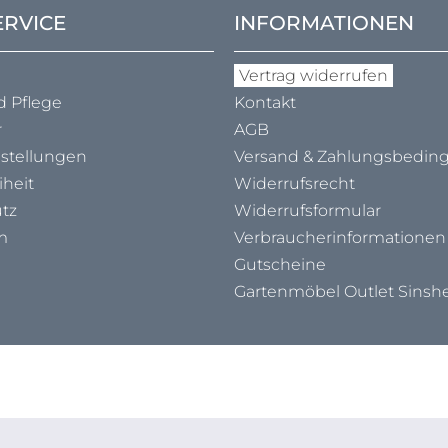
ERVICE
INFORMATIONEN
Vertrag widerrufen
d Pflege
Kontakt
r
AGB
nstellungen
Versand & Zahlungs­bedi
iheit
Widerrufsrecht
tz
Widerrufsformular
m
Verbraucher­informationen
Gutscheine
Gartenmöbel Outlet Sinsh