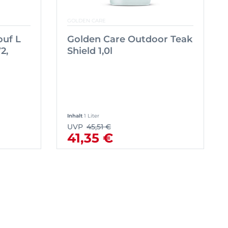
GOLDEN CARE
ouf L
Golden Care Outdoor Teak
2,
Shield 1,0l
Inhalt
1 Liter
UVP
45,51 €
41,35 €