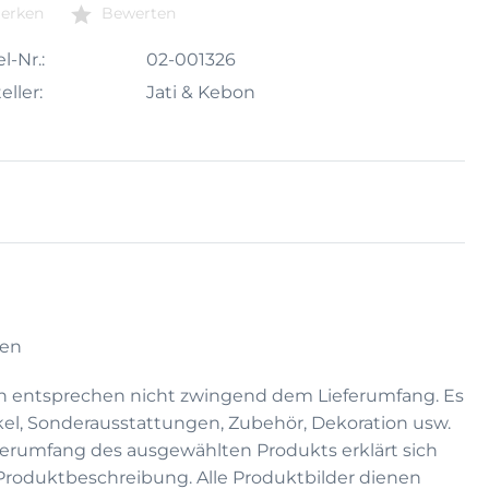
erken
Bewerten
l-Nr.:
02-001326
eller:
Jati & Kebon
sen
n entsprechen nicht zwingend dem Lieferumfang. Es
kel, Sonderausstattungen, Zubehör, Dekoration usw.
eferumfang des ausgewählten Produkts erklärt sich
 Produktbeschreibung. Alle Produktbilder dienen