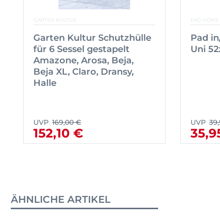
GARTEN KULTUR
PAD HOME
Garten Kultur Schutzhülle
Pad i
für 6 Sessel gestapelt
Uni 52
Amazone, Arosa, Beja,
Beja XL, Claro, Dransy,
Halle
UVP
169,00 €
UVP
39
152,10 €
35,9
ÄHNLICHE ARTIKEL