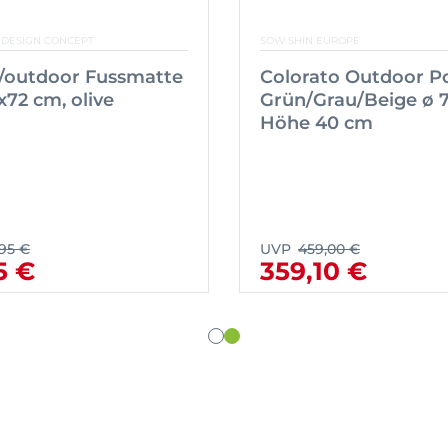
 DESIGN CONCEPT
SOW SHIN EUROPE
n/outdoor Fussmatte
Colorato Outdoor P
x72 cm, olive
Grün/Grau/Beige ø 7
Höhe 40 cm
,95 €
UVP
459,00 €
5 €
359,10 €