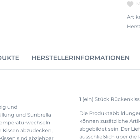
M
Artike
Herst
DUKTE
HERSTELLERINFORMATIONEN
1 (ein) Stück Rückenkis
big und
Die Produktabbildunge
üllung und Sunbrella
können zusätzliche Arti
 Temperaturwechseln
abgebildet sein. Der Li
e Kissen abzudecken,
ausschließlich über die
Kissen sind abziehbar