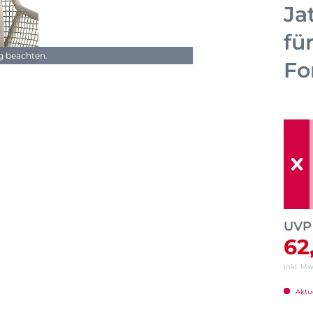
Ja
fü
ng beachten.
Fo
UVP
62
inkl. M
Aktue