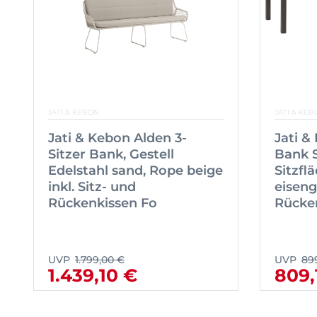
JATI & KEBON
JATI & KEB
Jati & Kebon Alden 3-
Jati 
Sitzer Bank, Gestell
Bank S
Edelstahl sand, Rope beige
Sitzfl
inkl. Sitz- und
eiseng
Rückenkissen Fo
Rücke
UVP
1.799,00 €
UVP
89
1.439,10 €
809,