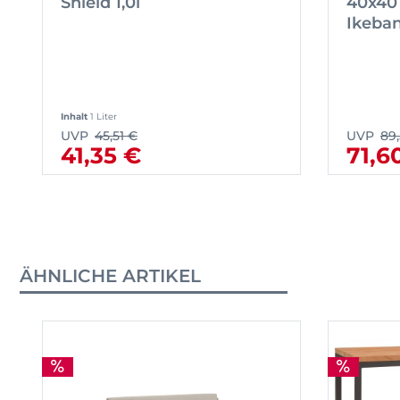
Shield 1,0l
40x40 
Ikeba
Inhalt
1 Liter
UVP
45,51 €
UVP
89
41,35 €
71,6
ÄHNLICHE ARTIKEL