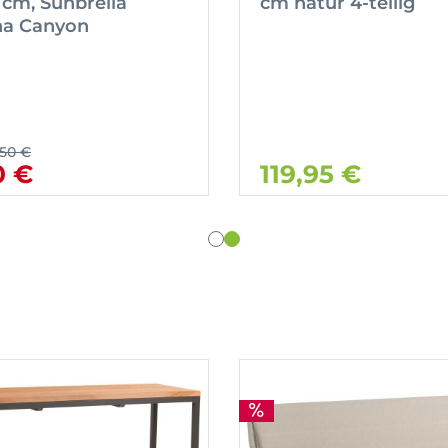
cm, Sunbrella
cm natur 4-teilig
na Canyon
,50 €
0 €
119,95 €