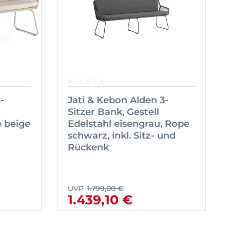
JATI & KEBON
-
Jati & Kebon Alden 3-
Sitzer Bank, Gestell
e beige
Edelstahl eisengrau, Rope
schwarz, inkl. Sitz- und
Rückenk
UVP
1.799,00 €
1.439,10 €