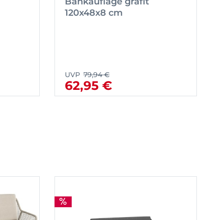
Bankauflage grafit
120x48x8 cm
UVP
79,94 €
62,95 €