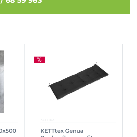
 / 68 59 983
KETTTEX
00x500
KETTtex Genua