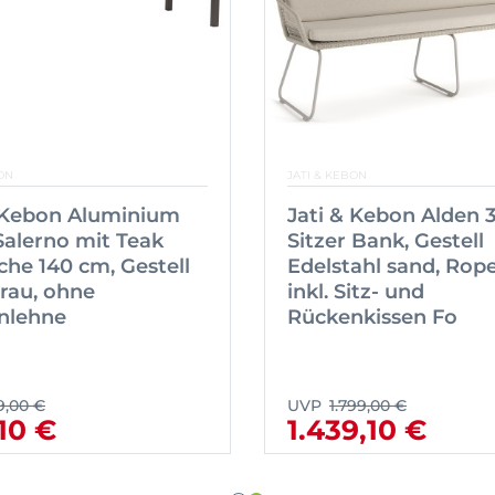
ON
JATI & KEBON
& Kebon Aluminium
Jati & Kebon Alden 3
alerno mit Teak
Sitzer Bank, Gestell
äche 140 cm, Gestell
Edelstahl sand, Rop
rau, ohne
inkl. Sitz- und
nlehne
Rückenkissen Fo
9,00 €
UVP
1.799,00 €
10 €
1.439,10 €