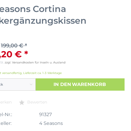
easons Cortina
kergänzungskissen
199,00 € *
,20 € *
wSt.
zzgl. Versandkosten für Inseln u. Ausland
t versandfertig, Lieferzeit ca. 1-3 Werktage
IN DEN
WARENKORB
erken
Bewerten
l-Nr.:
91327
eller:
4 Seasons