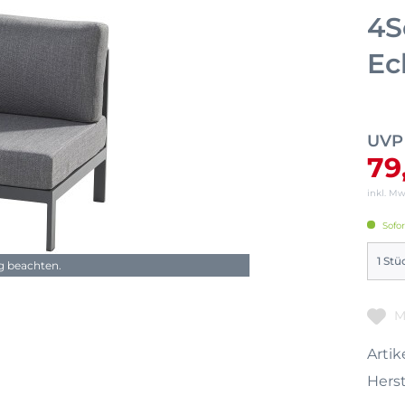
4S
Ec
UVP
79
inkl. M
Sofor
ng beachten.
M
Artike
Herst