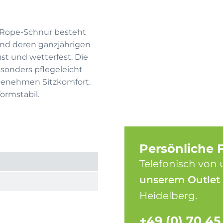
e Rope-Schnur besteht
 und deren ganzjährigen
bust und wetterfest. Die
onders pflegeleicht
genehmen Sitzkomfort.
ormstabil.
Persönliche 
Telefonisch von 
unserem Outlet
Heidelberg.
+49 (0) 70 45