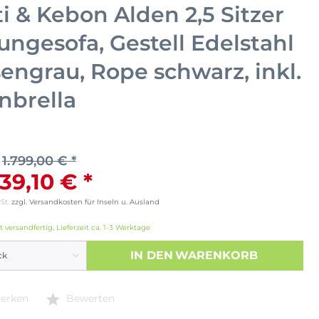
ti & Kebon Alden 2,5 Sitzer
ungesofa, Gestell Edelstahl
sengrau, Rope schwarz, inkl.
nbrella
1.799,00 € *
439,10 € *
wSt.
zzgl. Versandkosten für Inseln u. Ausland
t versandfertig, Lieferzeit ca. 1-3 Werktage
IN DEN
WARENKORB
erken
Bewerten