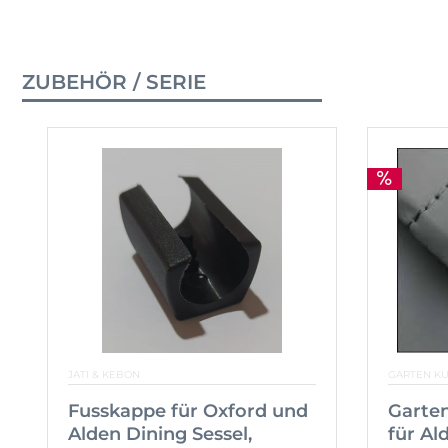
ZUBEHÖR / SERIE
JATI & KEBON
GARTEN K
Fusskappe für Oxford und
Garten
Alden Dining Sessel,
für Al