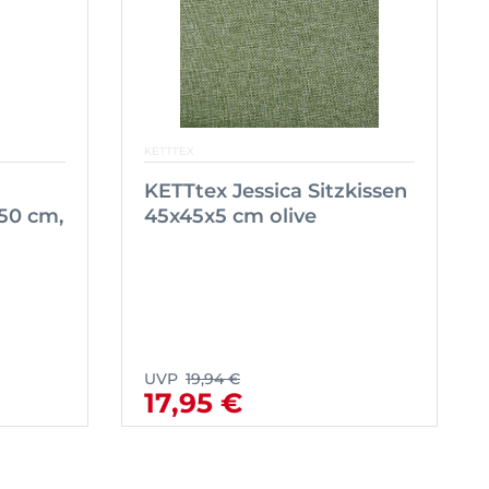
KETTTEX
KETTtex Jessica Sitzkissen
50 cm,
45x45x5 cm olive
UVP
19,94 €
17,95 €