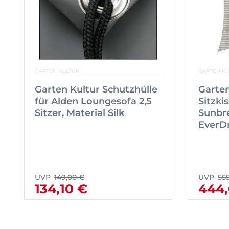
GARTEN KULTUR
GARTEN K
Garten Kultur Schutzhülle
Garten
für Alden Loungesofa 2,5
Sitzkis
Sitzer, Material Silk
Sunbre
EverDr
UVP
149,00 €
UVP
55
134,10 €
444,