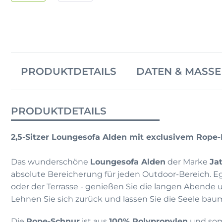
PRODUKTDETAILS
DATEN & MASSE
PRODUKTDETAILS
2,5-Sitzer Loungesofa Alden mit exclusivem Rope
Das wunderschöne
Loungesofa Alden
der Marke
Ja
absolute Bereicherung für jeden Outdoor-Bereich. E
oder der Terrasse - genießen Sie die langen Abende 
Lehnen Sie sich zurück und lassen Sie die Seele bau
Die
Rope-Schnur
ist aus
100% Polypropylen
und som