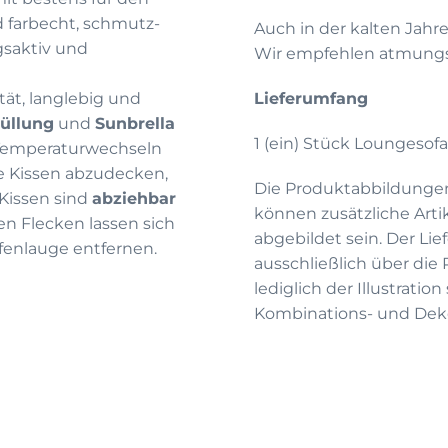
nd farbecht, schmutz-
Auch in der kalten Jahr
saktiv und
Wir empfehlen atmungsa
tät, langlebig und
Lieferumfang
üllung
und
Sunbrella
1 (ein) Stück Loungesofa 
 Temperaturwechseln
e Kissen abzudecken,
Die Produktabbildunge
Kissen sind
abziehbar
können zusätzliche Arti
n Flecken lassen sich
abgebildet sein. Der Li
enlauge entfernen.
ausschließlich über die
lediglich der Illustrati
Kombinations- und Deko