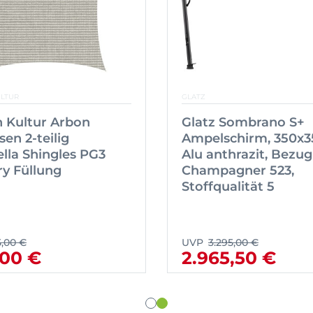
ULTUR
GLATZ
 Kultur Arbon
Glatz Sombrano S+
sen 2-teilig
Ampelschirm, 350x3
lla Shingles PG3
Alu anthrazit, Bezug
y Füllung
Champagner 523,
Stoffqualität 5
5,00 €
UVP
3.295,00 €
00 €
2.965,50 €