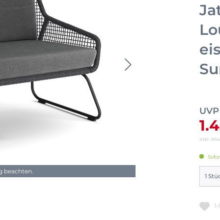
Ja
Lo
ei
Su
UVP
1.
inkl. M
Sofor
ng beachten.
M