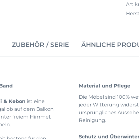
Artike
Herst
ZUBEHÖR / SERIE
ÄHNLICHE PROD
-Band
Material und Pflege
Die Möbel sind 100% wet
ti & Kebon
ist eine
jeder Witterung widerst
gal ob auf dem Balkon
ursprüngliches Aussehe
unter freiem Himmel.
Reinigung.
meln.
Schutz und Überwinte
it bestens für den