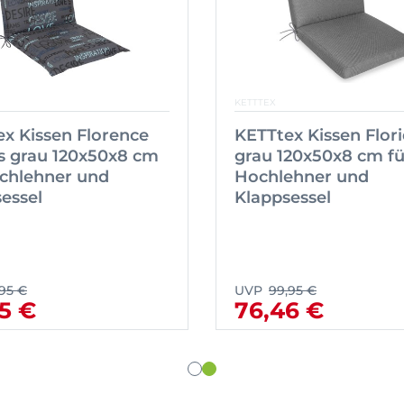
KETTTEX
x Kissen Florence
KETTtex Kissen Flor
s grau 120x50x8 cm
grau 120x50x8 cm fü
ochlehner und
Hochlehner und
essel
Klappsessel
,95 €
UVP
99,95 €
5 €
76,46 €