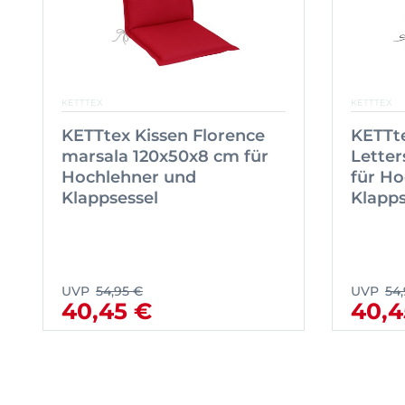
KETTTEX
KETTTEX
KETTtex Kissen Florence
KETTte
marsala 120x50x8 cm für
Letter
Hochlehner und
für H
Klappsessel
Klapps
UVP
54,95 €
UVP
54
40,45 €
40,4