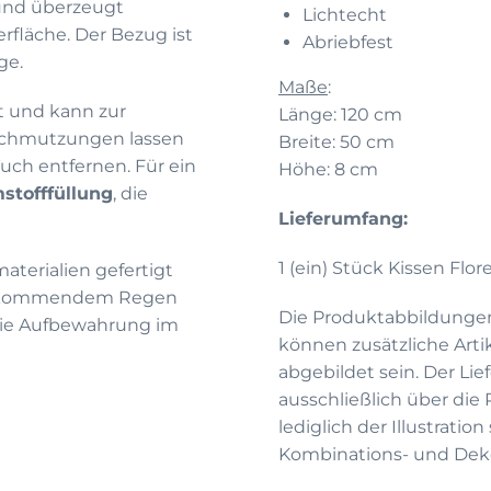
 und überzeugt
Lichtecht
rfläche. Der Bezug ist
Abriebfest
ge.
Maße
:
t und kann zur
Länge: 120 cm
schmutzungen lassen
Breite: 50 cm
uch entfernen. Für ein
Höhe: 8 cm
stofffüllung
, die
Lieferumfang:
1 (ein) Stück Kissen Flo
aterialien gefertigt
aufkommendem Regen
Die Produktabbildunge
 die Aufbewahrung im
können zusätzliche Arti
abgebildet sein. Der Li
ausschließlich über die
lediglich der Illustrati
Kombinations- und Deko