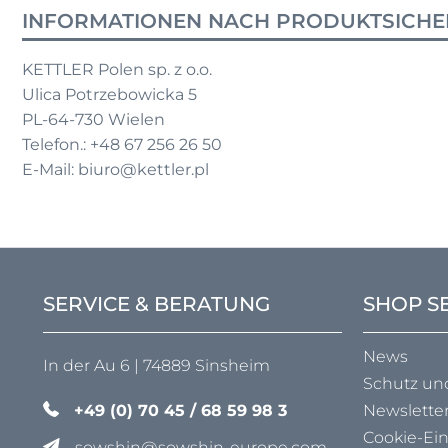
INFORMATIONEN NACH PRODUKTSICHE
KETTLER Polen sp. z o.o.
Ulica Potrzebowicka 5
PL-64-730 Wielen
Telefon.: +48 67 256 26 50
E-Mail: biuro@kettler.pl
SERVICE & BERATUNG
SHOP S
News
In der Au 6 | 74889 Sinsheim
Schutz un
+49 (0) 70 45 / 68 59 98 3
Newslette
Cookie-Ei
sowshin@sowshin-europe.com