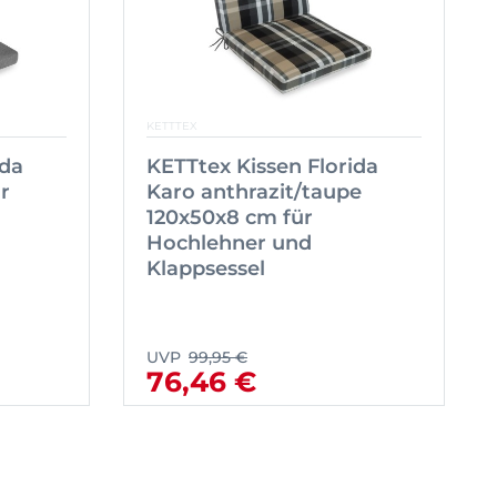
KETTTEX
ida
KETTtex Kissen Florida
r
Karo anthrazit/taupe
120x50x8 cm für
Hochlehner und
Klappsessel
UVP
99,95 €
76,46 €