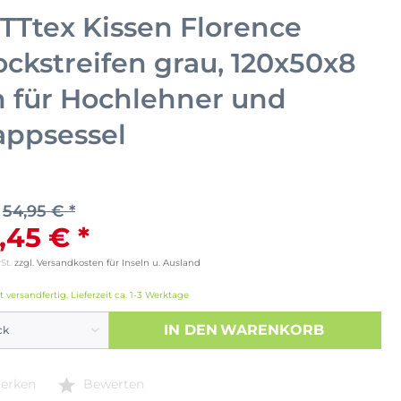
TTtex Kissen Florence
ockstreifen grau, 120x50x8
 für Hochlehner und
appsessel
54,95 € *
,45 € *
wSt.
zzgl. Versandkosten für Inseln u. Ausland
t versandfertig, Lieferzeit ca. 1-3 Werktage
IN DEN
WARENKORB
erken
Bewerten