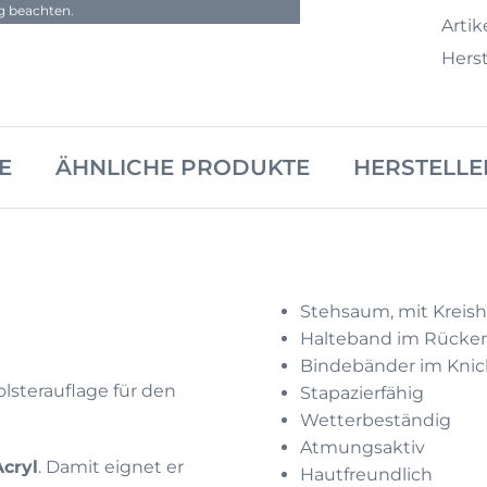
ng beachten.
Artike
Herst
E
ÄHNLICHE PRODUKTE
HERSTELLE
Stehsaum, mit Kreis
Halteband im Rücken 
Bindebänder im Knic
lsterauflage für den
Stapazierfähig
Wetterbeständig
Atmungsaktiv
Acryl
. Damit eignet er
Hautfreundlich