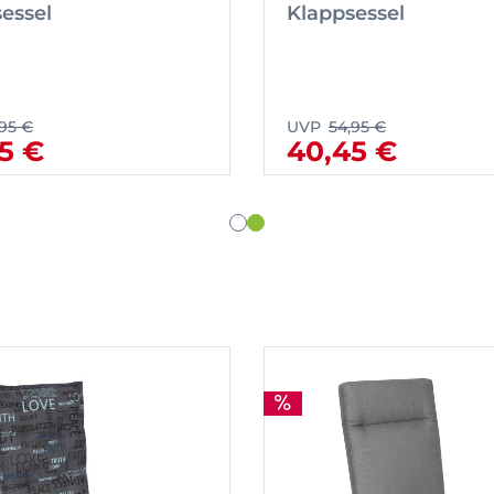
essel
Klappsessel
,95 €
UVP
54,95 €
5 €
40,45 €