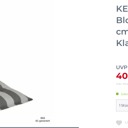
KE
Bl
cm
Kl
UVP
40
inkl. M
Sofor
M