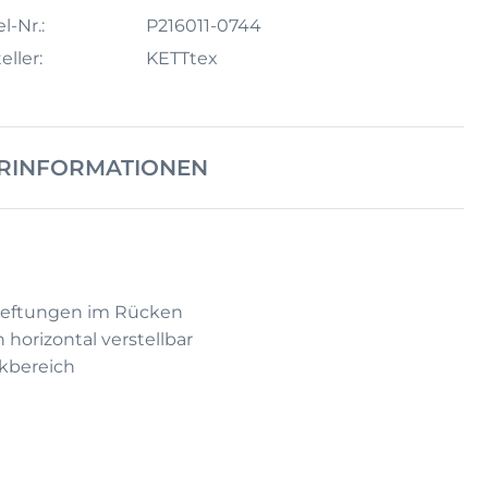
l-Nr.:
P216011-0744
eller:
KETTtex
RINFORMATIONEN
heftungen im Rücken
horizontal verstellbar
kbereich