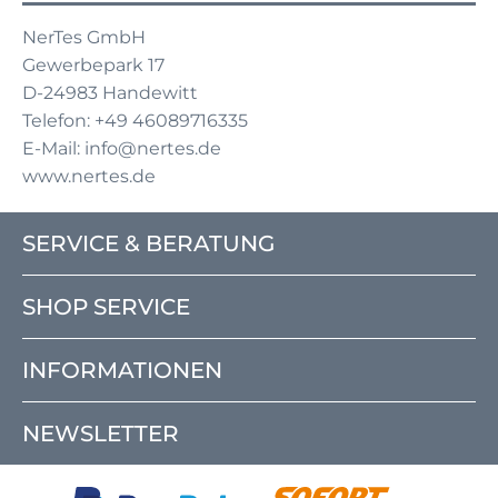
NerTes GmbH
Gewerbepark 17
D-24983 Handewitt
Telefon: +49 46089716335
E-Mail: info@nertes.de
www.nertes.de
SERVICE & BERATUNG
SHOP SERVICE
INFORMATIONEN
NEWSLETTER