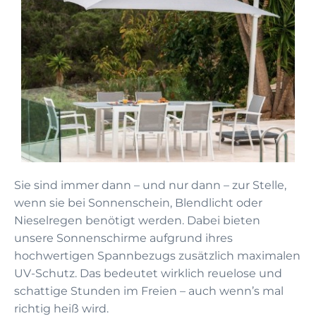
Sie sind immer dann – und nur dann – zur Stelle,
wenn sie bei Sonnenschein, Blendlicht oder
Nieselregen benötigt werden. Dabei bieten
unsere Sonnenschirme aufgrund ihres
hochwertigen Spannbezugs zusätzlich maximalen
UV-Schutz. Das bedeutet wirklich reuelose und
schattige Stunden im Freien – auch wenn’s mal
richtig heiß wird.