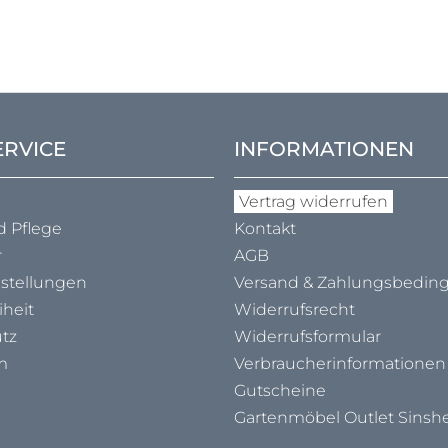
ERVICE
INFORMATIONEN
Vertrag widerrufen
d Pflege
Kontakt
r
AGB
nstellungen
Versand & Zahlungs­bedi
iheit
Widerrufsrecht
tz
Widerrufsformular
m
Verbraucher­informationen
Gutscheine
Gartenmöbel Outlet Sinsh