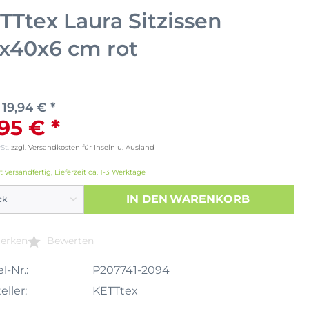
TTtex Laura Sitzissen
x40x6 cm rot
19,94 € *
,95 € *
wSt.
zzgl. Versandkosten für Inseln u. Ausland
t versandfertig, Lieferzeit ca. 1-3 Werktage
IN DEN
WARENKORB
erken
Bewerten
l-Nr.:
P207741-2094
eller:
KETTtex