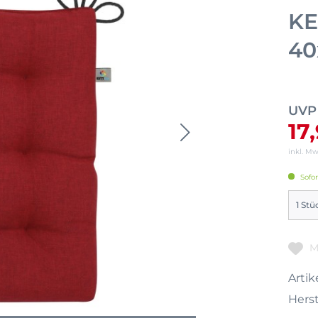
KE
40
UVP
17
inkl. M
Sofor
M
Artike
Herst