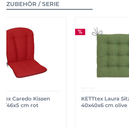
ZUBEHÖR / SERIE
KETTTEX
KETTTEX
KETTtex Caredo Kissen
KETTte
99x48/46x5 cm rot
40x40x