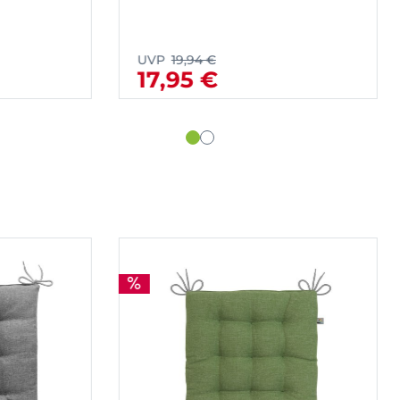
94 €
UVP
19,94 €
5 €
17,95 €