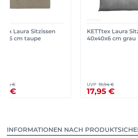
KETTTEX
KETTTEX
KETTtex Laura Sitzissen
KETTte
40x40x6 cm taupe
40x40
UVP
19,94 €
UVP
19,
17,95 €
17,9
INFORMATIONEN NACH PRODUKTSICHE