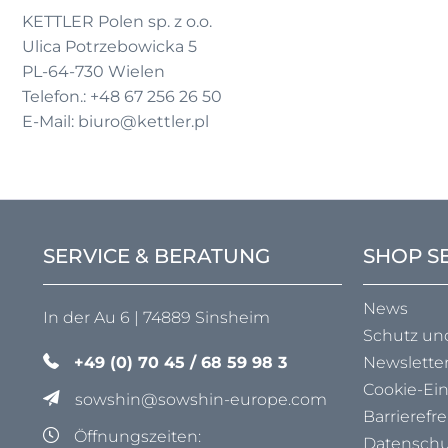
KETTLER Polen sp. z o.o.
Ulica Potrzebowicka 5
PL-64-730 Wielen
Telefon.: +48 67 256 26 50
E-Mail: biuro@kettler.pl
SERVICE & BERATUNG
SHOP S
News
In der Au 6 | 74889 Sinsheim
Schutz un
+49 (0) 70 45 / 68 59 98 3
Newslette
Cookie-Ei
sowshin@sowshin-europe.com
Barrierefre
Öffnungszeiten:
Datenschu