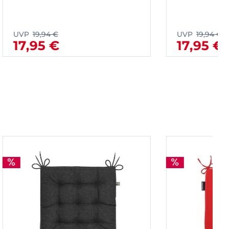
UVP
19,94 €
17,95 €