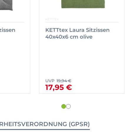
KETTTEX
x Laura Sitzissen
KETTtex Laura Sitzi
x6 cm grau
40x40x6 cm olive
94 €
UVP
19,94 €
5 €
17,95 €
RHEITSVERORDNUNG (GPSR)