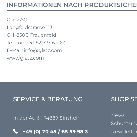
INFORMATIONEN NACH PRODUKTSICHE
Glatz AG
Langfeldstrasse 113
CH-8500 Frauenfeld
Telefon: +41 52 723 64 64
E-Mail: info@glatz.com
www.glatz.com
SERVICE & BERATUNG
SHOP S
News
In der Au 6 | 74889 Sinsheim
Schutz un
+49 (0) 70 45 / 68 59 98 3
Newslette