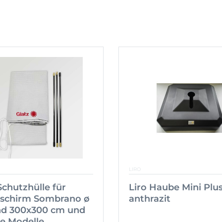
LIRO
Schutzhülle für
Liro Haube Mini Plu
schirm Sombrano ø
anthrazit
nd 300x300 cm und
e Modelle