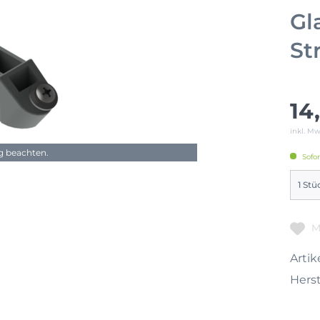
Gl
St
14
inkl. M
ng beachten.
Sofor
M
Artike
Herst