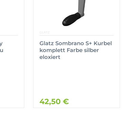
GLATZ
y
Glatz Sombrano S+ Kurbel
au
komplett Farbe silber
eloxiert
42,50 €