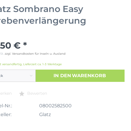
atz Sombrano Easy
rebenverlängerung
,50 € *
wSt.
zzgl. Versandkosten für Inseln u. Ausland
t versandfertig, Lieferzeit ca. 1-3 Werktage
IN DEN
WARENKORB
erken
Bewerten
l-Nr.:
08002582500
eller:
Glatz