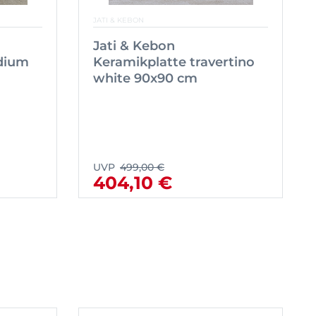
JATI & KEBON
Jati & Kebon
adium
Keramikplatte travertino
white 90x90 cm
UVP
499,00 €
404,10 €