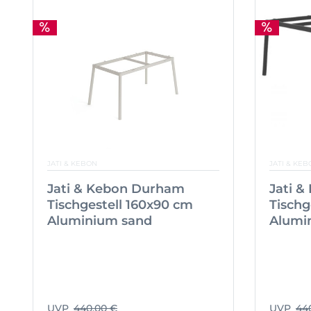
JATI & KEBON
JATI & KEB
Jati & Kebon Durham
Jati 
Tischgestell 160x90 cm
Tischg
Aluminium sand
Alumi
UVP
440,00 €
UVP
44