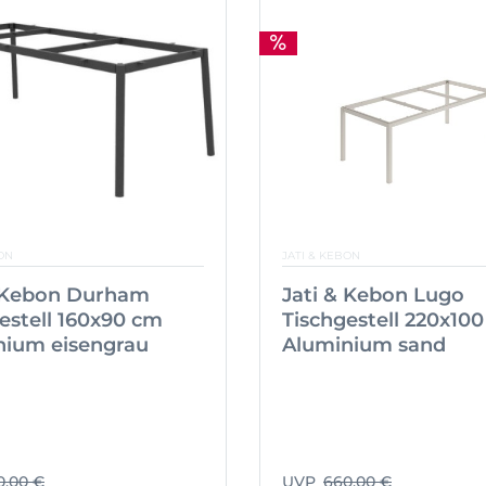
ON
JATI & KEBON
& Kebon Durham
Jati & Kebon Lugo
estell 160x90 cm
Tischgestell 220x10
nium eisengrau
Aluminium sand
0,00 €
UVP
660,00 €