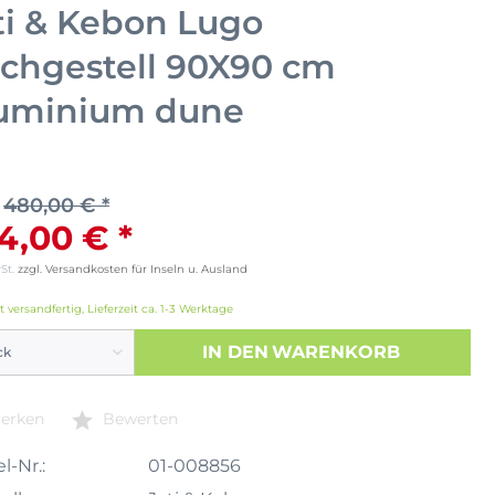
ti & Kebon Lugo
schgestell 90X90 cm
uminium dune
480,00 € *
4,00 € *
wSt.
zzgl. Versandkosten für Inseln u. Ausland
t versandfertig, Lieferzeit ca. 1-3 Werktage
IN DEN
WARENKORB
erken
Bewerten
l-Nr.:
01-008856