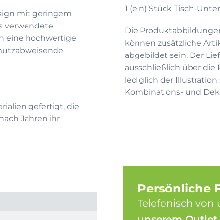
1 (ein) Stück Tisch-Unte
sign mit geringem
as verwendete
Die Produktabbildunge
ch eine hochwertige
können zusätzliche Arti
hmutzabweisende
abgebildet sein. Der Li
ausschließlich über die
lediglich der Illustrati
Kombinations- und Deko
alien gefertigt, die
nach Jahren ihr
Persönliche 
Telefonisch von 
unserem Outlet