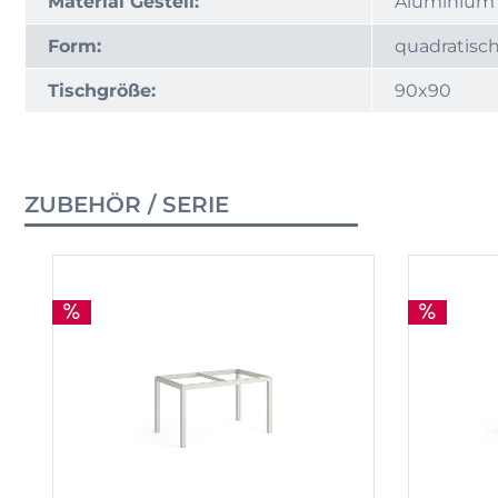
Material Gestell:
Aluminium
Form:
quadratisc
Tischgröße:
90x90
ZUBEHÖR / SERIE