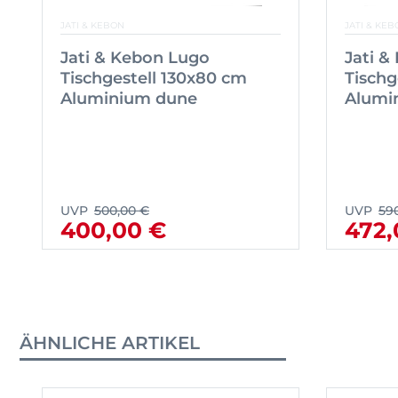
JATI & KEBON
JATI & KEB
Jati & Kebon Lugo
Jati &
Tischgestell 130x80 cm
Tischg
Aluminium dune
Alumi
UVP
500,00 €
UVP
59
400,00 €
472,
ÄHNLICHE ARTIKEL