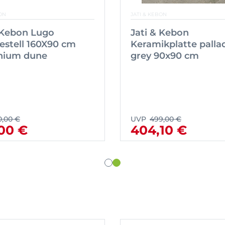
ON
JATI & KEBON
 Kebon Lugo
Jati & Kebon
estell 160X90 cm
Keramikplatte pall
nium dune
grey 90x90 cm
0,00 €
UVP
499,00 €
00 €
404,10 €