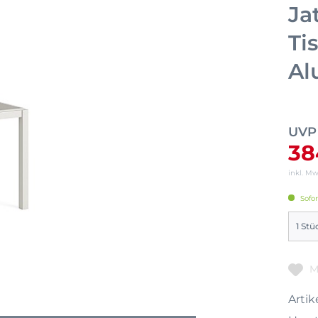
Ja
Ti
Al
UVP
38
inkl. M
Sofor
M
Artike