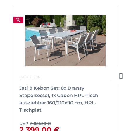
JATI & KEBON
Jati & Kebon Set: 8x Dransy
Stapelsessel, 1x Gabon HPL-Tisch
ausziehbar 160/210x90 cm, HPL-
Tischplat
UVP
3.051,00 €
2.399,00 €